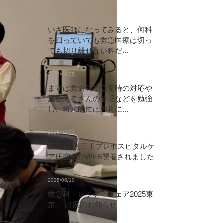
2025/09/25
いざ医師になってみると、何科
を回っていても救急医療は切っ
ても切り離せない科だ...
2025/09/25
まずは救命科で急変時の対応や
重症患者さんの管理などを勉強
し、将来的には内科に...
2025/08/04
第26回 八王子プレホスピタルケ
ア研究会がWEB開催されました
2025/06/10
救急科「レジナビフェア2025東
京」 出展のお知らせ