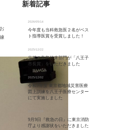
新着記事
2026/05/14
お
今年度も当科救急医２名がベス
ト指導医賞を受賞しました！
練
2025/12/22
当科の救急外来部門が「八王子
市長賞」をいただきました
2025/12/02
令和7年度 東京都地域災害医療
図上訓練を八王子医療センター
にて実施しました
2025/09/26
9月9日『救急の日』に東京消防
庁より感謝状をいただきました