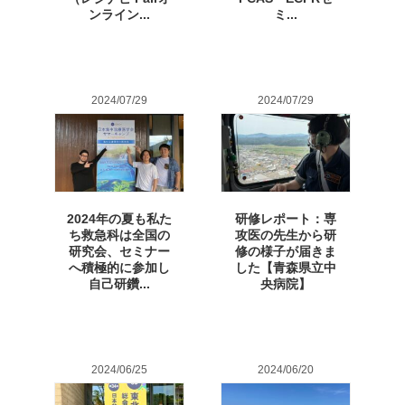
ンライン...
ミ...
2024/07/29
2024/07/29
2024年の夏も私た
研修レポート：専
ち救急科は全国の
攻医の先生から研
研究会、セミナー
修の様子が届きま
へ積極的に参加し
した【青森県立中
自己研鑽...
央病院】
2024/06/25
2024/06/20