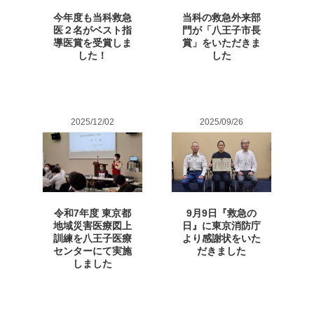
今年度も当科救急
当科の救急外来部
医２名がベスト指
門が「八王子市長
導医賞を受賞しま
賞」をいただきま
した！
した
2025/12/02
2025/09/26
令和7年度 東京都
9月9日『救急の
地域災害医療図上
日』に東京消防庁
訓練を八王子医療
より感謝状をいた
センターにて実施
だきました
しました