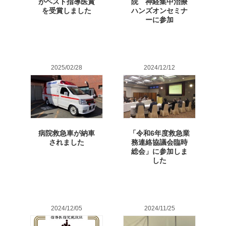
がベスト指導医賞
院 神経集中治療
を受賞しました
ハンズオンセミナ
ーに参加
2025/02/28
2024/12/12
病院救急車が納車
「令和6年度救急業
されました
務連絡協議会臨時
総会」に参加しま
した
2024/12/05
2024/11/25