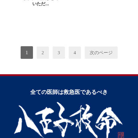
いただ...
1
2
3
4
次のページ
全ての医師は救急医であるべき