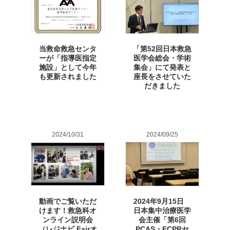
当救命救急センタ
「第52回日本救急
ーが「指導医指定
医学会総会・学術
施設」として今年
集会」にて発表と
も更新されました
座長をさせていた
だきました
2024/10/31
2024/09/25
動画でご覧いただ
2024年9月15日
けます！救急科オ
日本集中治療医学
ンライン説明会
会主催「第6回
（レジナビ Fairオ
PCAS・ECPRセ