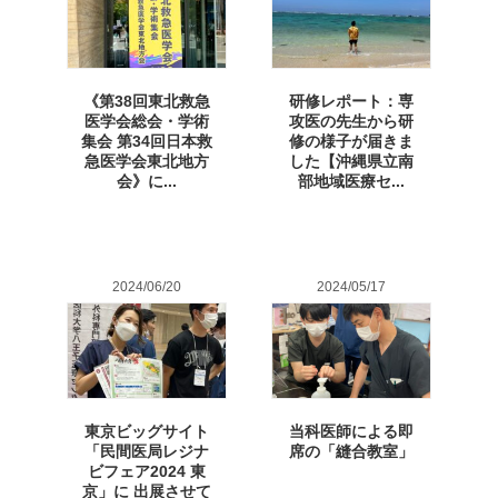
《第38回東北救急
研修レポート：専
医学会総会・学術
攻医の先生から研
集会 第34回日本救
修の様子が届きま
急医学会東北地方
した【沖縄県立南
会》に...
部地域医療セ...
2024/06/20
2024/05/17
東京ビッグサイト
当科医師による即
「民間医局レジナ
席の「縫合教室」
ビフェア2024 東
京」に 出展させて