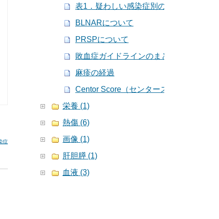
表1．疑わしい感染症別の経験的治療薬
BLNARについて
PRSPについて
敗血症ガイドラインのまとめ
麻疹の経過
Centor Score（センタースコア）
栄養 (1)
熱傷 (6)
画像 (1)
染症
肝胆膵 (1)
血液 (3)