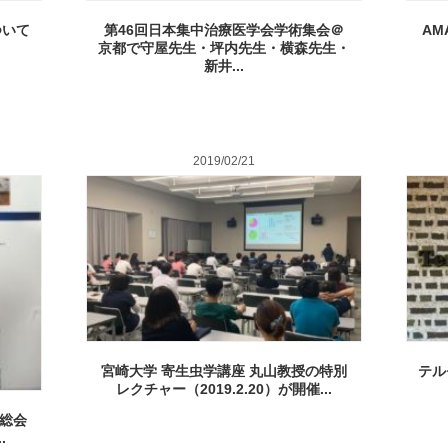
ついて
第46回日本集中治療医学会学術集会＠
AM
京都で守屋先生・坪内先生・横森先生・
新井...
2019/02/21
宮崎大学 寄生虫学講座 丸山教授の特別
テル
レクチャー（2019.2.20）が開催...
総会
.