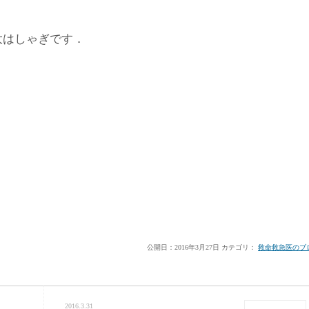
大はしゃぎです．
公開日：
2016年3月27日
カテゴリ：
救命救急医のブ
2016.3.31