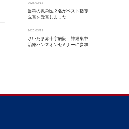
2025/03/13
当科の救急医２名がベスト指導
医賞を受賞しました
2025/03/13
さいたま赤十字病院 神経集中
治療ハンズオンセミナーに参加