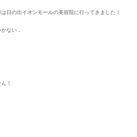
日は日の出イオンモールの美容院に行ってきました！
いかない．
．
せん！
．