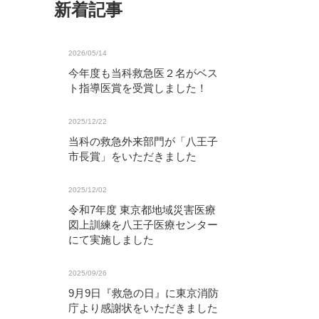
新着記事
2026/05/14
今年度も当科救急医２名がベス
ト指導医賞を受賞しました！
2025/12/22
当科の救急外来部門が「八王子
市長賞」をいただきました
2025/12/02
令和7年度 東京都地域災害医療
図上訓練を八王子医療センター
にて実施しました
2025/09/26
9月9日『救急の日』に東京消防
庁より感謝状をいただきました