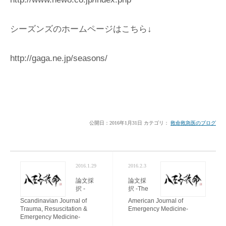
シーズンズのホームページはこちら↓
http://gaga.ne.jp/seasons/
公開日：
2016年1月31日
カテゴリ：
救命救急医のブログ
2016.1.29
2016.2.3
論文採
論文採
択 -
択 -The
Scandinavian Journal of
American Journal of
Trauma, Resuscitation &
Emergency Medicine-
Emergency Medicine-