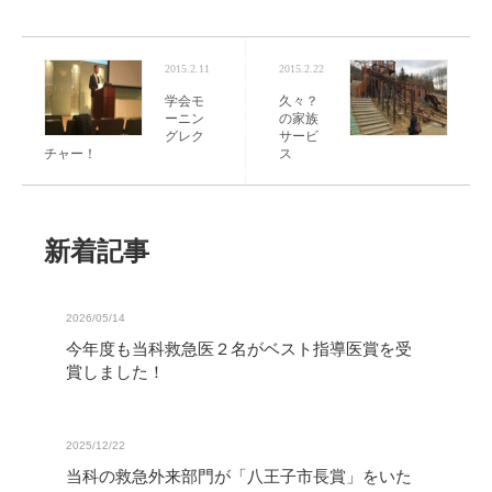
2015.2.11
2015.2.22
学会モ
久々？
ーニン
の家族
グレク
サービ
チャー！
ス
新着記事
2026/05/14
今年度も当科救急医２名がベスト指導医賞を受
賞しました！
2025/12/22
当科の救急外来部門が「八王子市長賞」をいた