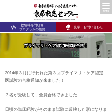
救急科専門研修
見学・お問い合わせ
プログラム
の概要
プライマリ・ケア認定医試験合格！
2014年３月に行われた第３回プライマリ・ケア認定
医試験の合格通知が来ました！
３名が受験して，全員合格できました．
日頃の臨床経験がそのまま試験に反映した形になりま