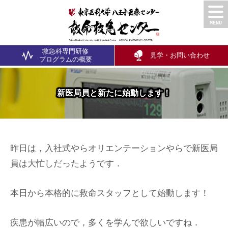
救急科専門研修
見学・お問い合わせ
プログラム
の概要
新医局員と新たに始動します！
昨日は，入社式やらオリエンテーションやらで新医局
員は大忙しだったようです．
本日から本格的に救命スタッフとして始動します！
疾患が幅広いので，多くを学んで欲しいですね．