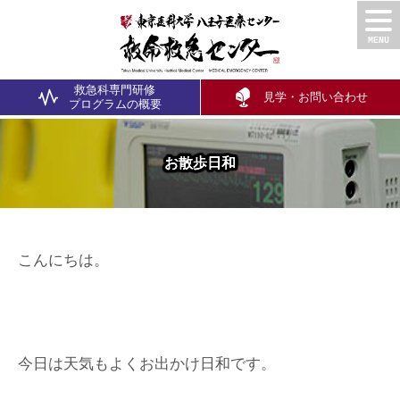
救急科専門研修
見学・お問い合わせ
プログラム
の概要
お散歩日和
こんにちは。
今日は天気もよくお出かけ日和です。