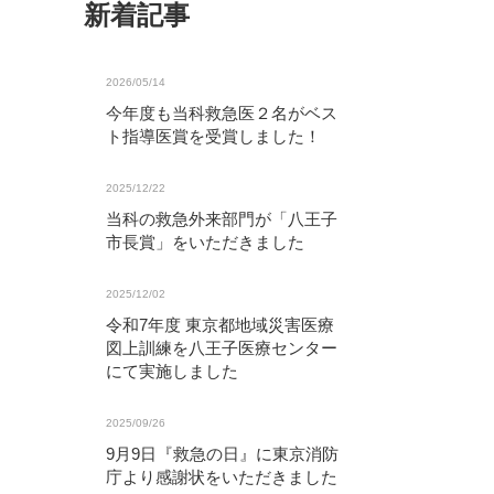
新着記事
2026/05/14
今年度も当科救急医２名がベス
ト指導医賞を受賞しました！
2025/12/22
当科の救急外来部門が「八王子
市長賞」をいただきました
2025/12/02
令和7年度 東京都地域災害医療
図上訓練を八王子医療センター
にて実施しました
2025/09/26
9月9日『救急の日』に東京消防
庁より感謝状をいただきました