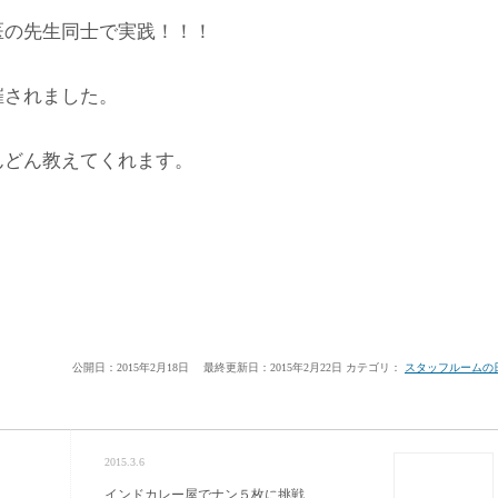
医の先生同士で実践！！！
催されました。
んどん教えてくれます。
公開日：2015年2月18日
最終更新日：2015年2月22日
カテゴリ：
スタッフルームの
2015.3.6
インドカレー屋でナン５枚に挑戦