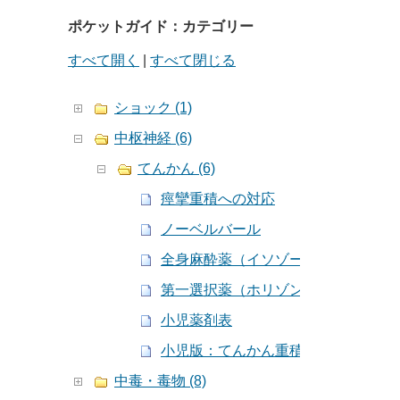
ポケットガイド：カテゴリー
すべて開く
|
すべて閉じる
ショック (1)
中枢神経 (6)
てんかん (6)
痙攣重積への対応
ノーベルバール
全身麻酔薬（イソゾール・プロポフォ
第一選択薬（ホリゾン or ドルミカム
小児薬剤表
小児版：てんかん重積状態の治療フ
中毒・毒物 (8)