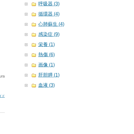
呼吸器 (3)
循環器 (4)
心肺蘇生 (4)
感染症 (9)
栄養 (1)
熱傷 (6)
画像 (1)
肝胆膵 (1)
ura
血液 (3)
イド